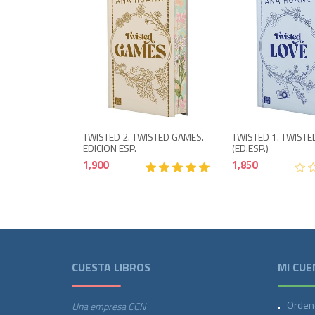
Agotad
1,900
TWISTED 2. TWISTED GAMES.
TWISTED 1. TWISTE
EDICION ESP.
(ED.ESP.)
1,900
1,850
CUESTA LIBROS
MI CUE
Orden
Una empresa CCN