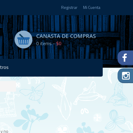
Registrar
Mi Cuenta
CANASTA DE COMPRAS
0
items -
$0
tros
Disponibilidad:
Agotado
 y no