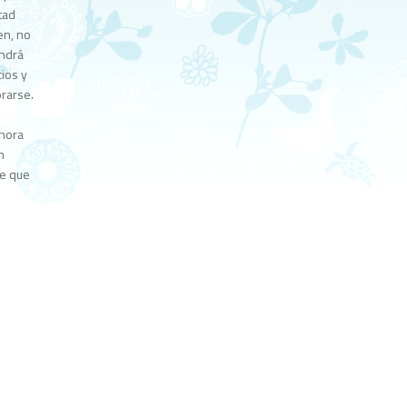
tad
en, no
ondrá
ios y
orarse.
ahora
n
de que