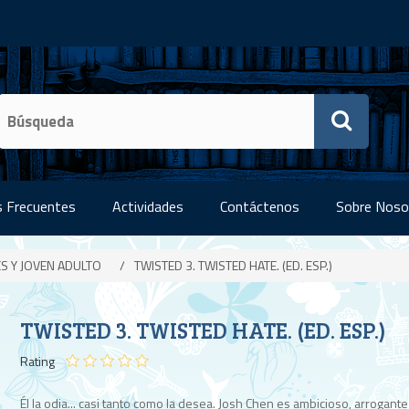
 Frecuentes
Actividades
Contáctenos
Sobre Noso
ES Y JOVEN ADULTO
/
TWISTED 3. TWISTED HATE. (ED. ESP.)
TWISTED 3. TWISTED HATE. (ED. ESP.)
Rating
Él la odia... casi tanto como la desea. Josh Chen es ambicioso, arrogante