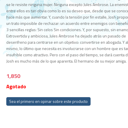
se le resiste ninguna mujer. Ninguna excepto Jules Ambrose. La enemis
entre ellos es tan obvia como lo es su deseo que, desde que se conoc
hace más que aumentar. Y, cuando la tensión por fin estalle, Josh prop
un trato imposible de rechazar: un acuerdo entre enemigos con benefic
3 sencillas reglas: Sin celos Sin condiciones. Y, por supuesto, sin enam
Extrovertida y ambiciosa, Jules Ambrose ha dejado atrás un pasado de
desenfreno para centrarse en un objetivo: convertirse en abogada. Y 
mismo, lo último que necesita es involucrarse con un hombre que es ta
insufrible como atractivo. Pero con el paso del tiempo, se dará cuenta 
Josh es mucho más de lo que aparenta. El hermano de su mejor amiga.
1,850
Agotado
Sea el primero en opinar sobre este producto