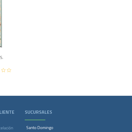
1,800
S.
LIENTE
SUCURSALES
Santo Domingo
celación