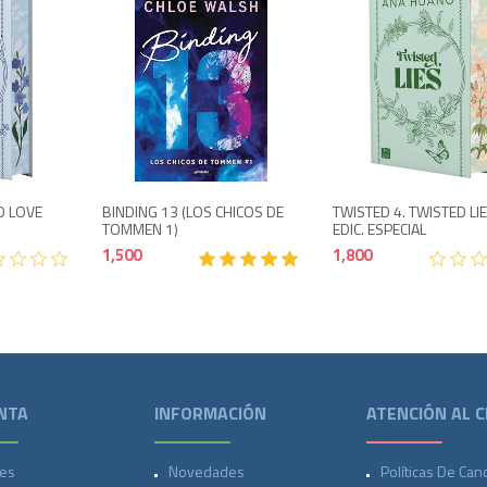
o
1,850
1,500
D LOVE
BINDING 13 (LOS CHICOS DE
TWISTED 4. TWISTED LIE
TOMMEN 1)
EDIC. ESPECIAL
1,500
1,800
NTA
INFORMACIÓN
ATENCIÓN AL C
es
Novedades
Políticas De Can