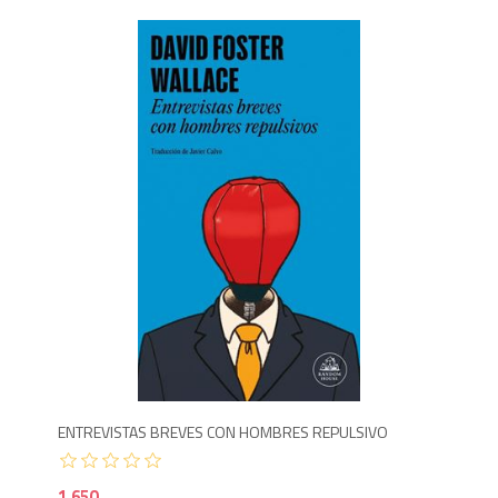
Agotado
1,750
1,6
ENTREVISTAS BREVES CON HOMBRES REPULSIVO
1,650