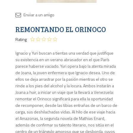
Disponib
REMONTANDO EL ORINOCO
2 en
stock
Rating
Ignacio y Yuri buscan a tientas una verdad que justifique
su existencia en un verano abrasador en el que París
parece haberse vaciado. Yuri opera bajo la atenta mirada
de Joana, la joven enfermera que Ignacio desea. Uno de
ellos se deja arrastrar por la pasión mientras el otro se
rinde a los pies del alcohol y la locura. Ambos instarán a
Joana a huir, a iniciar un viaje que la llevará a Venezuela:
remontar el Orinoco significará para ella la oportunidad
de recomponer, desde las tibias entrañas de un barco de
carga, sus deshilachadas vidas. Al hilo de ese viaje hacia
el Amazonas, la segunda novela de Mathias Enard,
además de confirmar su talento literario, nos sitúa en el
centro de un triángulo amoroso que se desborda, cuyos