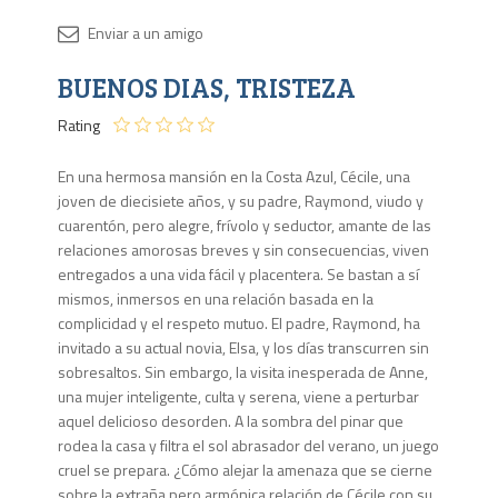
Disponib
BUENOS DIAS, TRISTEZA
1 en
stock
Rating
En una hermosa mansión en la Costa Azul, Cécile, una
joven de diecisiete años, y su padre, Raymond, viudo y
cuarentón, pero alegre, frívolo y seductor, amante de las
relaciones amorosas breves y sin consecuencias, viven
entregados a una vida fácil y placentera. Se bastan a sí
mismos, inmersos en una relación basada en la
complicidad y el respeto mutuo. El padre, Raymond, ha
invitado a su actual novia, Elsa, y los días transcurren sin
sobresaltos. Sin embargo, la visita inesperada de Anne,
una mujer inteligente, culta y serena, viene a perturbar
aquel delicioso desorden. A la sombra del pinar que
rodea la casa y filtra el sol abrasador del verano, un juego
cruel se prepara. ¿Cómo alejar la amenaza que se cierne
sobre la extraña pero armónica relación de Cécile con su