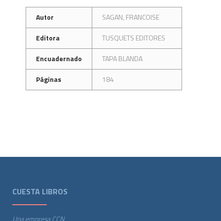
Autor
SAGAN, FRANCOISE
Editora
TUSQUETS EDITORES
Encuadernado
TAPA BLANDA
Páginas
184
CUESTA LIBROS
Una empresa CCN