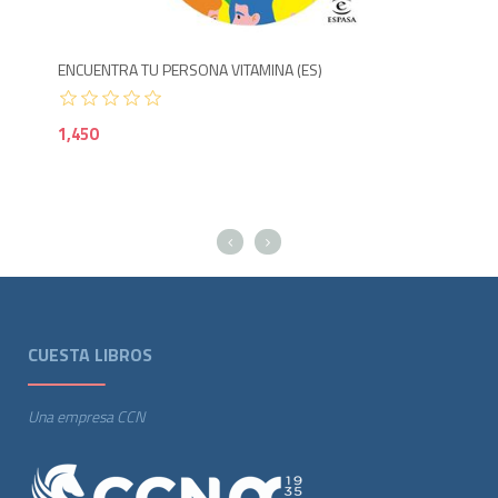
ENCUENTRA TU PERSONA VITAMINA (ES)
CO
1,450
99
CUESTA LIBROS
Una empresa CCN