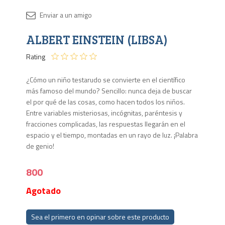
Disponib
ALBERT EINSTEIN (LIBSA)
Agota
Rating
¿Cómo un niño testarudo se convierte en el científico
más famoso del mundo? Sencillo: nunca deja de buscar
el por qué de las cosas, como hacen todos los niños.
Entre variables misteriosas, incógnitas, paréntesis y
fracciones complicadas, las respuestas llegarán en el
espacio y el tiempo, montadas en un rayo de luz. ¡Palabra
de genio!
800
Agotado
Sea el primero en opinar sobre este producto