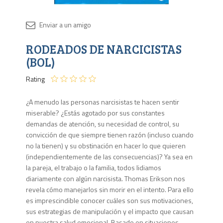
Disponib
RODEADOS DE NARCICISTAS
2 en
stock
(BOL)
Rating
¿A menudo las personas narcisistas te hacen sentir
miserable? ¿Estás agotado por sus constantes
demandas de atención, su necesidad de control, su
convicción de que siempre tienen razón (incluso cuando
no la tienen) y su obstinación en hacer lo que quieren
(independientemente de las consecuencias)? Ya sea en
la pareja, el trabajo o la familia, todos lidiamos
diariamente con algún narcisista. Thomas Erikson nos
revela cómo manejarlos sin morir en el intento. Para ello
es imprescindible conocer cuáles son sus motivaciones,
sus estrategias de manipulación y el impacto que causan
en nuestra salud emocional. Basado en situaciones