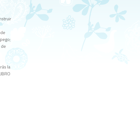
struir
 de
apego;
e de
rás la
 LIBRO