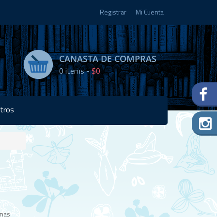
Registrar
Mi Cuenta
CANASTA DE COMPRAS
0
items -
$0
tros
Disponibilidad:
4 en
stock
anas