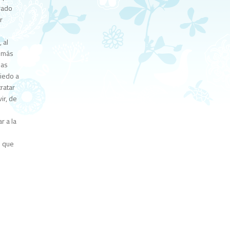
rado
r
 al
s más
las
miedo a
ratar
ir, de
r a la
o que