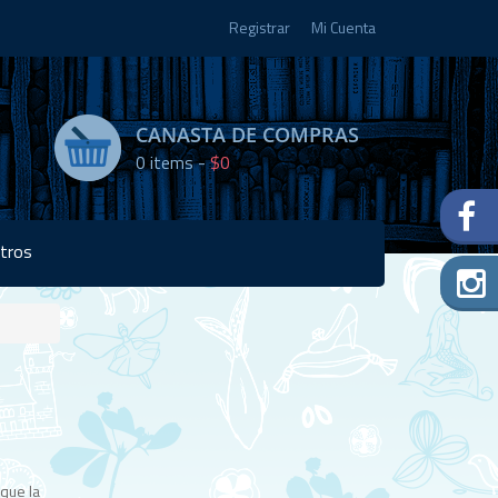
Registrar
Mi Cuenta
CANASTA DE COMPRAS
0
items -
$0
tros
Disponibilidad:
4 en
stock
 que la