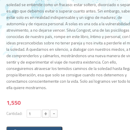
soledad se entiende como un fracaso: estar soltero, divorciado o sepa
es algo que debemos evitar o superar cuanto antes. Sin embargo, sabe
estar solo es en realidad indispensable y un signo de madurez, de
autonomía y de riqueza personal. A solas es una oda a la vulnerabilidad,
atrevimiento, a no dejarse vencer. Silvia Congost, una de las psicóloga
conocidas de nuestro país, rompe en este libro, íntimo y personal, con 
ideas preconcebidas sobre no tener pareja y nos invita a perderle el 
la soledad. A quedarnos en silencio, a dialogar con nuestros miedos, a t
de comprenderlos y calmarlos, mostrándonos una nueva manera de viv
sentir y de experimentar el viaje de nuestra existencia. Con ello,
conseguiremos atravesar los temidos caminos de la soledad hasta llega
propia liberación, esa que solo se consigue cuando nos detenemos y
conectamos conscientemente con la vida. Solo así logramos ver todo l
ella quiere mostrarnos.
1,550
+
-
Cantidad: