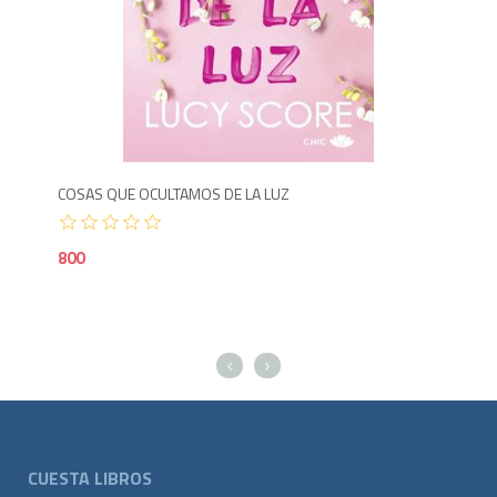
8
COSAS QUE OCULTAMOS DE LA LUZ
COS
800
80
CUESTA LIBROS