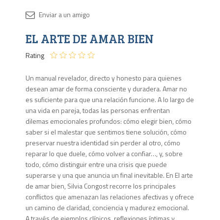
Disponib
EL ARTE DE AMAR BIEN
4 en
stock
Rating
Un manual revelador, directo y honesto para quienes
desean amar de forma consciente y duradera. Amar no
es suficiente para que una relación funcione. A lo largo de
una vida en pareja, todas las personas enfrentan
dilemas emocionales profundos: cómo elegir bien, cómo
saber si el malestar que sentimos tiene solución, cómo
preservar nuestra identidad sin perder al otro, cómo
reparar lo que duele, cómo volver a confiar…, y, sobre
todo, cómo distinguir entre una crisis que puede
superarse y una que anuncia un final inevitable. En El arte
de amar bien, Silvia Congost recorre los principales
conflictos que amenazan las relaciones afectivas y ofrece
un camino de claridad, conciencia y madurez emocional.
A través de ejemplos clínicos, reflexiones íntimas y