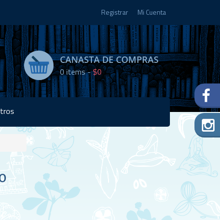
Registrar
Mi Cuenta
CANASTA DE COMPRAS
0
items -
$0
tros
Disponibilidad:
O
7 en
stock