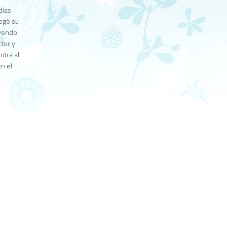
días
legó su
eyendo
tor y
tra al
n el