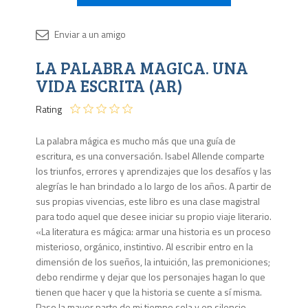
Disponib
LA PALABRA MAGICA. UNA
Agota
VIDA ESCRITA (AR)
Rating
La palabra mágica es mucho más que una guía de
escritura, es una conversación. Isabel Allende comparte
los triunfos, errores y aprendizajes que los desafíos y las
alegrías le han brindado a lo largo de los años. A partir de
sus propias vivencias, este libro es una clase magistral
para todo aquel que desee iniciar su propio viaje literario.
«La literatura es mágica: armar una historia es un proceso
misterioso, orgánico, instintivo. Al escribir entro en la
dimensión de los sueños, la intuición, las premoniciones;
debo rendirme y dejar que los personajes hagan lo que
tienen que hacer y que la historia se cuente a sí misma.
Paso la mayor parte de mi tiempo sola y en silencio,