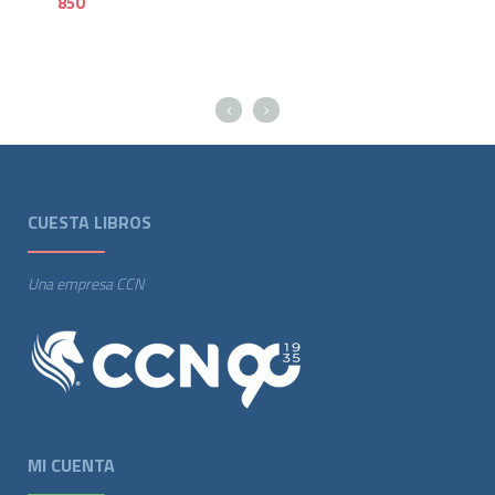
850
70
CUESTA LIBROS
Una empresa CCN
MI CUENTA