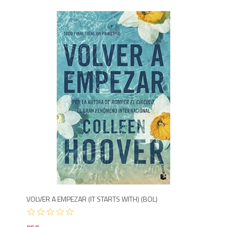
950
8
VOLVER A EMPEZAR (IT STARTS WITH) (BOL)
EL 