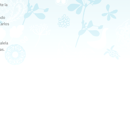
te la
ando
Carlos
alela
as.