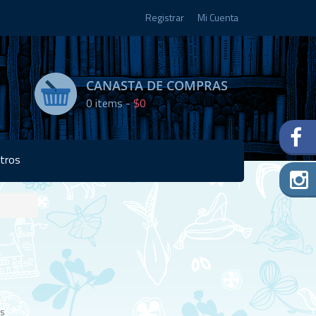
Registrar
Mi Cuenta
CANASTA DE COMPRAS
0
items -
$0
tros
Disponibilidad:
10
en
stock
os