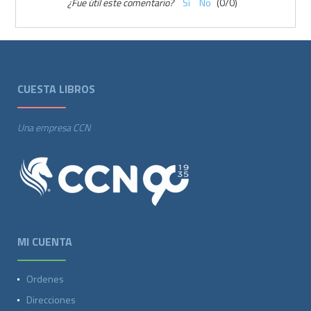
¿Fue útil este comentario?
Sí
No
(
0
/
0
)
CUESTA LIBROS
Una empresa CCN
MI CUENTA
Ordenes
Direcciones