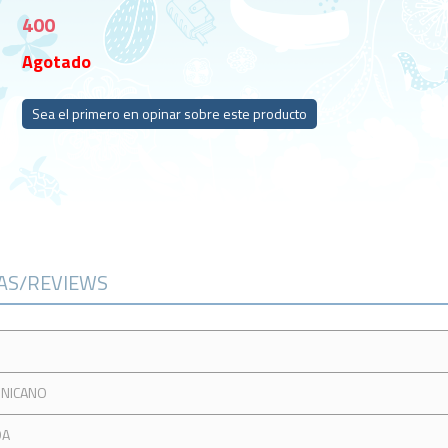
400
Agotado
Sea el primero en opinar sobre este producto
CAS/REVIEWS
INICANO
DA