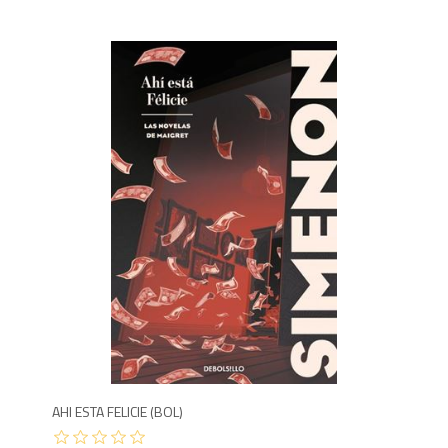
9
AHI ESTA FELICIE (BOL)