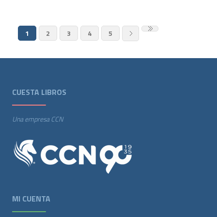
1
2
3
4
5
CUESTA LIBROS
Una empresa CCN
MI CUENTA