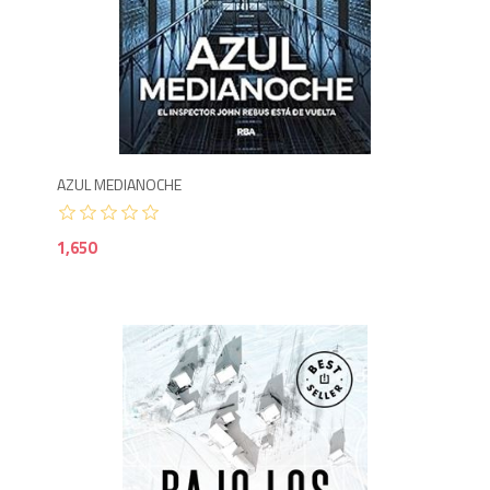
1,6
AZUL MEDIANOCHE
1,650