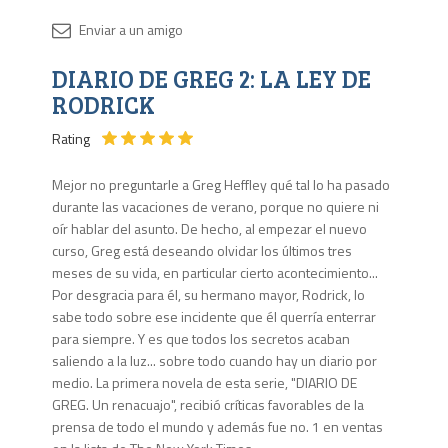
Disponib
DIARIO DE GREG 2: LA LEY DE
11
en
RODRICK
stock
Rating
Mejor no preguntarle a Greg Heffley qué tal lo ha pasado
durante las vacaciones de verano, porque no quiere ni
oír hablar del asunto. De hecho, al empezar el nuevo
curso, Greg está deseando olvidar los últimos tres
meses de su vida, en particular cierto acontecimiento...
Por desgracia para él, su hermano mayor, Rodrick, lo
sabe todo sobre ese incidente que él querría enterrar
para siempre. Y es que todos los secretos acaban
saliendo a la luz... sobre todo cuando hay un diario por
medio. La primera novela de esta serie, "DIARIO DE
GREG. Un renacuajo", recibió críticas favorables de la
prensa de todo el mundo y además fue no. 1 en ventas