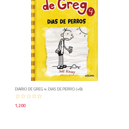
1,200
1,2
DIARIO DE GREG 4: DIAS DE PERRO (+8)
VIA
1,200
99