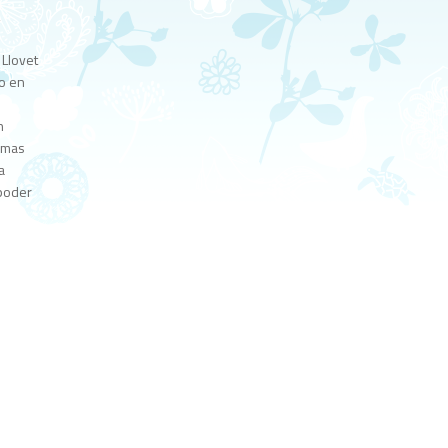
,
 Llovet
mo en
n
l mas
a
 poder