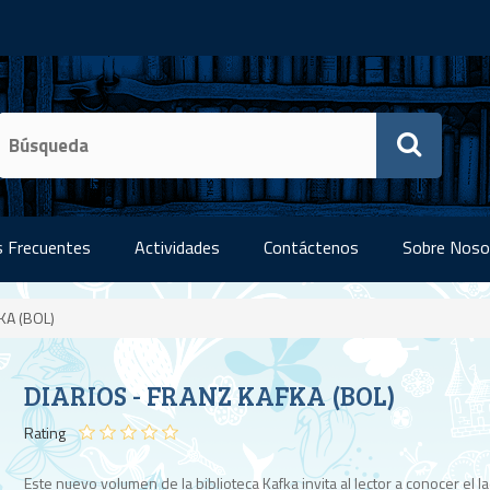
 Frecuentes
Actividades
Contáctenos
Sobre Noso
KA (BOL)
DIARIOS - FRANZ KAFKA (BOL)
Rating
Este nuevo volumen de la biblioteca Kafka invita al lector a conocer el l