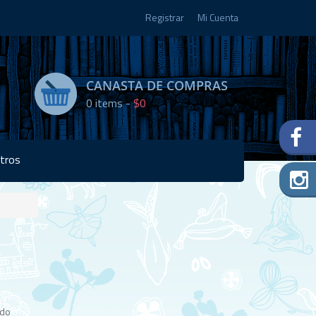
Registrar
Mi Cuenta
CANASTA DE COMPRAS
0
items -
$0
tros
Disponibilidad:
Agotado
ado