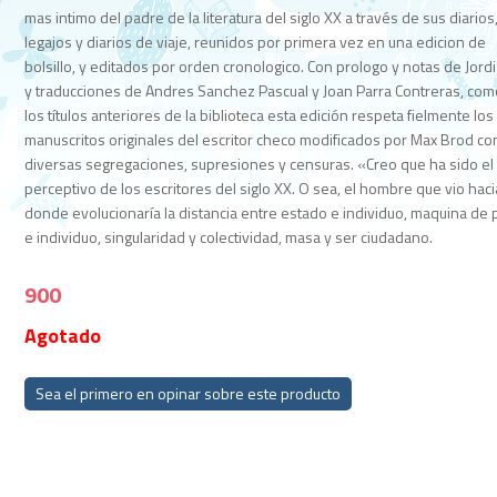
mas intimo del padre de la literatura del siglo XX a través de sus diarios
legajos y diarios de viaje, reunidos por primera vez en una edicion de
bolsillo, y editados por orden cronologico. Con prologo y notas de Jordi
y traducciones de Andres Sanchez Pascual y Joan Parra Contreras, co
los títulos anteriores de la biblioteca esta edición respeta fielmente los
manuscritos originales del escritor checo modificados por Max Brod co
diversas segregaciones, supresiones y censuras. «Creo que ha sido e
perceptivo de los escritores del siglo XX. O sea, el hombre que vio haci
donde evolucionaría la distancia entre estado e individuo, maquina de
e individuo, singularidad y colectividad, masa y ser ciudadano.
900
Agotado
Sea el primero en opinar sobre este producto