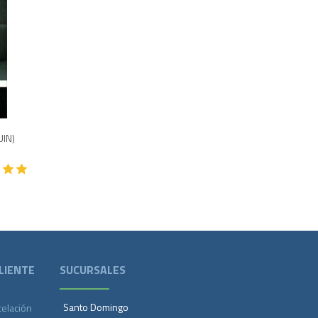
950
IN)
LIENTE
SUCURSALES
Santo Domingo
celación