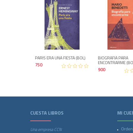
Agotado
750
PARIS ERA UNA FIESTA (BOL)
BIOGRAFIA PARA
ENCONTRARME (BO
750
900
CUESTA LIBROS
MI CUE
Orden
Una empresa CCN