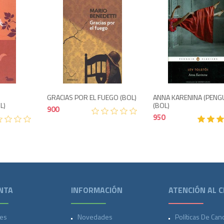
Agotado
900
900
GRACIAS POR EL FUEGO (BOL)
ANNA KARENINA (PENGU
L)
(BOL)
900
950
NTA
INFORMACIÓN
ATENCIÓN AL C
es
Novedades
Políticas De Can