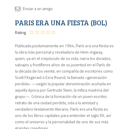
Disponib
PARIS ERA UNA FIESTA (BOL)
Agota
Rating
Publicada postumamente en 1964, París era una fíesta es
la obra más personal y reveladora de Hem-ingway,
quien, ya en el crepúsculo de su vida, narra los dorados,
salvajes y fructíferos años de su juventud en el París de
la década de los veinte, en compañía de escritores como
Scott Fitzgeraid o Ezra Round, la llamada «generación
perdida» —según la popular denominación acuñada en
aquella época por Gertrude Stein, la mítica madrina del
grupo—. Crónica de la formación de un joven escritor,
retrato de una ciudad perdida, oda a la amistad y
verdadero testamento literario, París era una fíesta es
uno de los libros capitales para entender el siglo XX, así
como el universo y la personalidad de uno de sus más
grandes creadores.