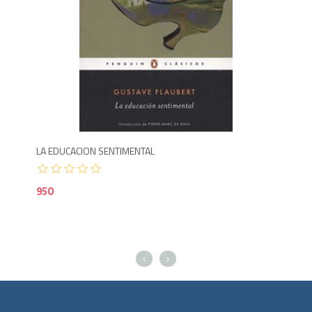
Agotado
900
9
LA EDUCACION SENTIMENTAL
EL 
950
85