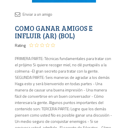
Disponib
COMO GANAR AMIGOS E
Agota
INFLUIR (AR) (BOL)
Rating
PRIMERA PARTE: Técnicas fundamentales para tratar con
el prójimo Si quiere recoger miel, no dé puntapiés a la
colmena -El gran secreto para tratar con la gente.
SEGUNDA PARTE: Seis maneras de agradar a los demás
Haga esto y será bienvenido en todas partes - Una
manera de causar una buena impresión - Una manera
fácil de convertirse en un buen conversador - Cómo
interesara la gente. Algunos puntos importantes del
contenido son: TERCERA PARTE: Logre que los demás
piensen como usted No es posible ganar una discusión -
Un medio seguro de conquistar enemigos - Si se
equivoca usted, admítalo -El secreto de Sócrates - Cómo