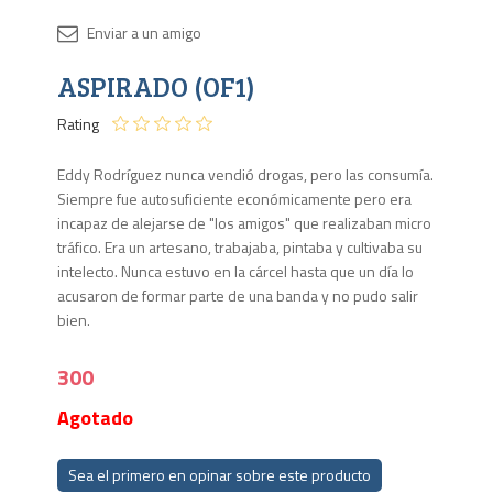
Disponib
ASPIRADO (OF1)
Agota
Rating
Eddy Rodríguez nunca vendió drogas, pero las consumía.
Siempre fue au­tosuficiente económicamente pero era
incapaz de alejarse de "los ami­gos" que realizaban micro
tráfico. Era un artesano, trabajaba, pintaba y cul­tivaba su
intelecto. Nunca estuvo en la cárcel hasta que un día lo
acusaron de formar parte de una banda y no pudo salir
bien.
300
Agotado
Sea el primero en opinar sobre este producto