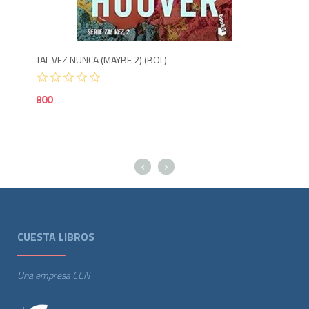
850
8
TAL VEZ NUNCA (MAYBE 2) (BOL)
TAL
800
85
CUESTA LIBROS
Una empresa CCN