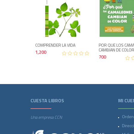
Agotado
Agotad
1,200
COMPRENDER LA VIDA
POR QUE LOS CAM
CAMBIAN DE COLO
1,200
700
CUESTA LIBROS
MI CUE
Orden
Una empresa CCN
Direcc