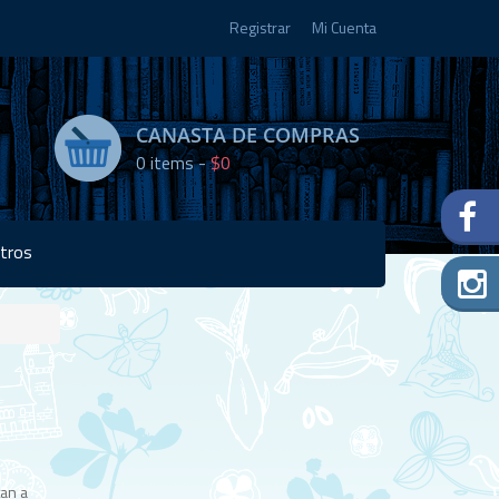
Registrar
Mi Cuenta
CANASTA DE COMPRAS
0
items -
$0
tros
Disponibilidad:
1 en
stock
tan a