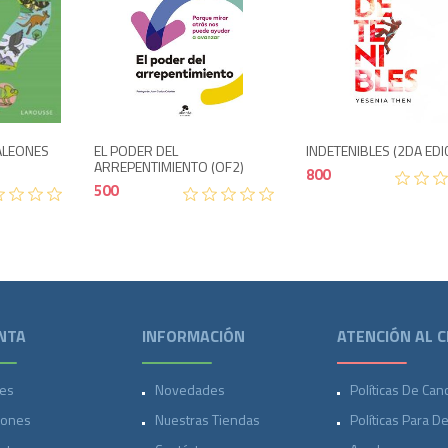
o
Agotado
Agotado
700
500
ALEONES
EL PODER DEL
INDETENIBLES (2DA EDIC
R
ARREPENTIMIENTO (OF2)
800
500
NTA
INFORMACIÓN
ATENCIÓN AL C
es
Novedades
Políticas De Can
iones
Nuestras Tiendas
Políticas Para D