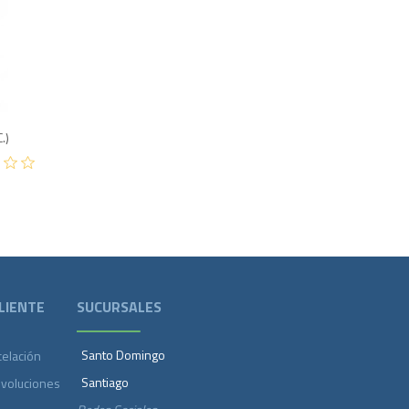
800
.)
LIENTE
SUCURSALES
Santo Domingo
celación
Santiago
evoluciones