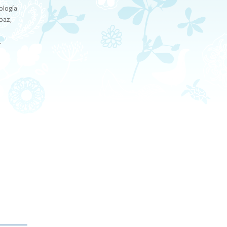
ología
paz,
.