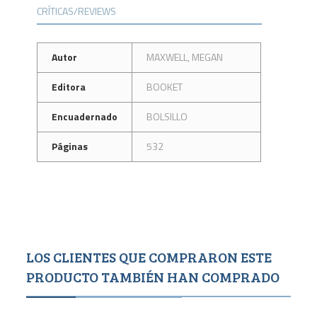
CRÍTICAS/REVIEWS
Autor
MAXWELL, MEGAN
Editora
BOOKET
Encuadernado
BOLSILLO
Páginas
532
LOS CLIENTES QUE COMPRARON ESTE
PRODUCTO TAMBIÉN HAN COMPRADO