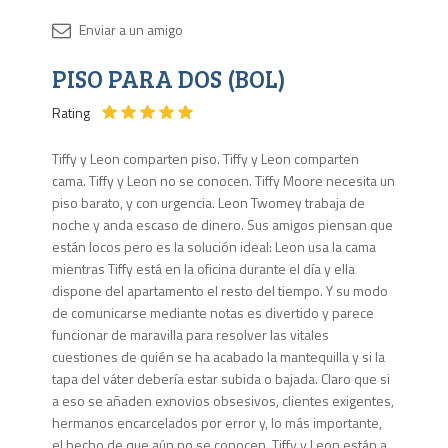
Disponib
PISO PARA DOS (BOL)
3 en
stock
Rating
Tiffy y Leon comparten piso. Tiffy y Leon comparten
cama. Tiffy y Leon no se conocen. Tiffy Moore necesita un
piso barato, y con urgencia. Leon Twomey trabaja de
noche y anda escaso de dinero. Sus amigos piensan que
están locos pero es la solución ideal: Leon usa la cama
mientras Tiffy está en la oficina durante el día y ella
dispone del apartamento el resto del tiempo. Y su modo
de comunicarse mediante notas es divertido y parece
funcionar de maravilla para resolver las vitales
cuestiones de quién se ha acabado la mantequilla y si la
tapa del váter debería estar subida o bajada. Claro que si
a eso se añaden exnovios obsesivos, clientes exigentes,
hermanos encarcelados por error y, lo más importante,
el hecho de que aún no se conocen, Tiffy y Leon están a