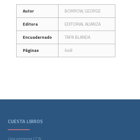
Autor
BORROW, GEORGE
Editora
EDITORIAL ALIANZA
Encuadernado
TAPA BLANDA
Páginas
648
CUESTA LIBROS
Una empresa CCN