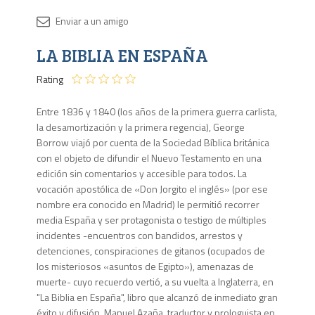
Disponib
LA BIBLIA EN ESPAÑA
Agota
Rating
Entre 1836 y 1840 (los años de la primera guerra carlista,
la desamortización y la primera regencia), George
Borrow viajó por cuenta de la Sociedad Bíblica británica
con el objeto de difundir el Nuevo Testamento en una
edición sin comentarios y accesible para todos. La
vocación apostólica de «Don Jorgito el inglés» (por ese
nombre era conocido en Madrid) le permitió recorrer
media España y ser protagonista o testigo de múltiples
incidentes -encuentros con bandidos, arrestos y
detenciones, conspiraciones de gitanos (ocupados de
los misteriosos «asuntos de Egipto»), amenazas de
muerte- cuyo recuerdo vertió, a su vuelta a Inglaterra, en
"La Biblia en España", libro que alcanzó de inmediato gran
éxito y difusión. Manuel Azaña, traductor y prologuista en