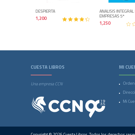
DESPIERTA
ANALISIS INTEGRAL
EMPRESAS 5ª
1,200
1,250
CUESTA LIBROS
MI CUE
Orden
Una empresa CCN
Direcc
Mi Cue
Copyright © 2026 Cuesta Libros. Todos los derechos rese