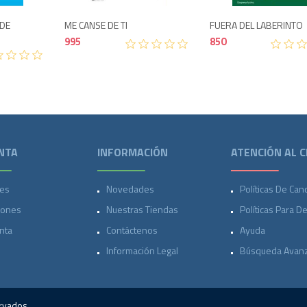
 DE
ME CANSE DE TI
FUERA DEL LABERINTO
995
850
NTA
INFORMACIÓN
ATENCIÓN AL C
es
Novedades
Políticas De Can
iones
Nuestras Tiendas
Políticas Para D
nta
Contáctenos
Ayuda
Información Legal
Búsqueda Avan
rvados.