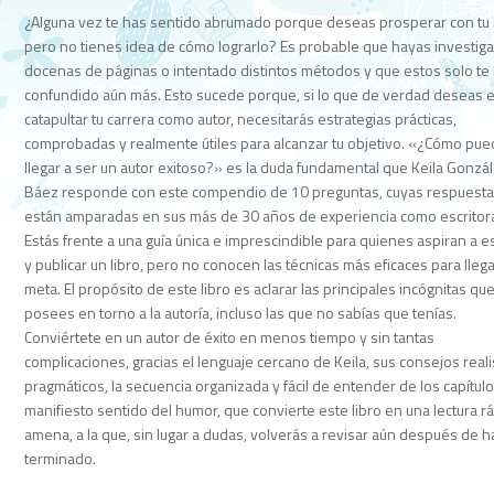
¿Alguna vez te has sentido abrumado porque deseas prosperar con tu 
pero no tienes idea de cómo lograrlo? Es probable que hayas investig
docenas de páginas o intentado distintos métodos y que estos solo te
confundido aún más. Esto sucede porque, si lo que de verdad deseas 
catapultar tu carrera como autor, necesitarás estrategias prácticas,
comprobadas y realmente útiles para alcanzar tu objetivo. «¿Cómo pu
llegar a ser un autor exitoso?» es la duda fundamental que Keila Gonzá
Báez responde con este compendio de 10 preguntas, cuyas respuest
están amparadas en sus más de 30 años de experiencia como escritor
Estás frente a una guía única e imprescindible para quienes aspiran a es
y publicar un libro, pero no conocen las técnicas más eficaces para llega
meta. El propósito de este libro es aclarar las principales incógnitas qu
posees en torno a la autoría, incluso las que no sabías que tenías.
Conviértete en un autor de éxito en menos tiempo y sin tantas
complicaciones, gracias el lenguaje cercano de Keila, sus consejos reali
pragmáticos, la secuencia organizada y fácil de entender de los capítulo
manifiesto sentido del humor, que convierte este libro en una lectura r
amena, a la que, sin lugar a dudas, volverás a revisar aún después de h
terminado.