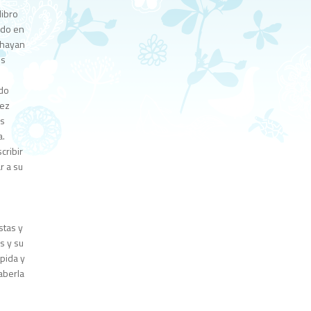
libro
ado en
 hayan
es
edo
lez
as
a.
cribir
r a su
e
stas y
s y su
ápida y
aberla