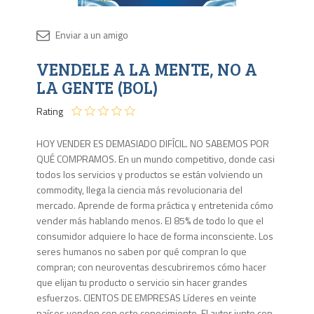
Disponib
VENDELE A LA MENTE, NO A
Agota
LA GENTE (BOL)
Rating
HOY VENDER ES DEMASIADO DIFÍCIL. NO SABEMOS POR
QUÉ COMPRAMOS. En un mundo competitivo, donde casi
todos los servicios y productos se están volviendo un
commodity, llega la ciencia más revolucionaria del
mercado. Aprende de forma práctica y entretenida cómo
vender más hablando menos. El 85% de todo lo que el
consumidor adquiere lo hace de forma inconsciente. Los
seres humanos no saben por qué compran lo que
compran; con neuroventas descubriremos cómo hacer
que elijan tu producto o servicio sin hacer grandes
esfuerzos. CIENTOS DE EMPRESAS Líderes en veinte
países venden con este conocimiento. El autor junto con