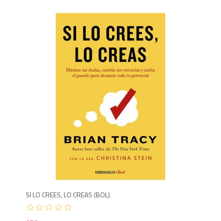
850
9
SI LO CREES, LO CREAS (BOL)
EL