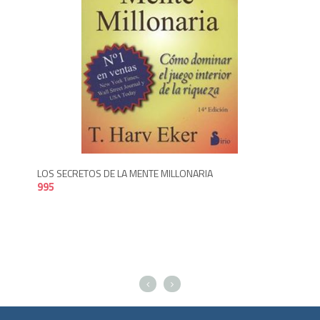
950
9
LOS SECRETOS DE LA MENTE MILLONARIA
LA 
995
1,2