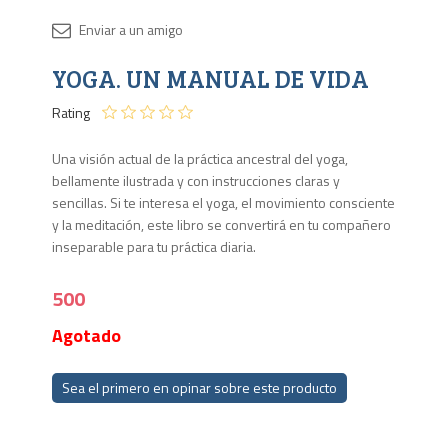
Disponib
YOGA. UN MANUAL DE VIDA
Agota
Rating
Una visión actual de la práctica ancestral del yoga,
bellamente ilustrada y con instrucciones claras y
sencillas. Si te interesa el yoga, el movimiento consciente
y la meditación, este libro se convertirá en tu compañero
inseparable para tu práctica diaria.
500
Agotado
Sea el primero en opinar sobre este producto