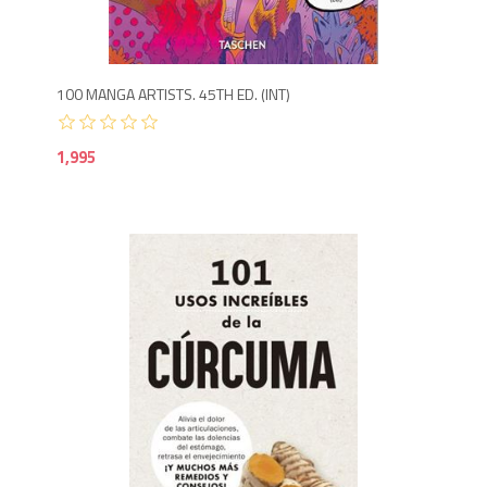
1,9
100 MANGA ARTISTS. 45TH ED. (INT)
1,995