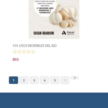
8
101 USOS INCREIBLES DEL AJO
850
1
2
3
4
5