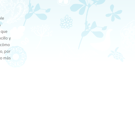
ble
s
o que
cillo y
: cómo
o, por
lo más