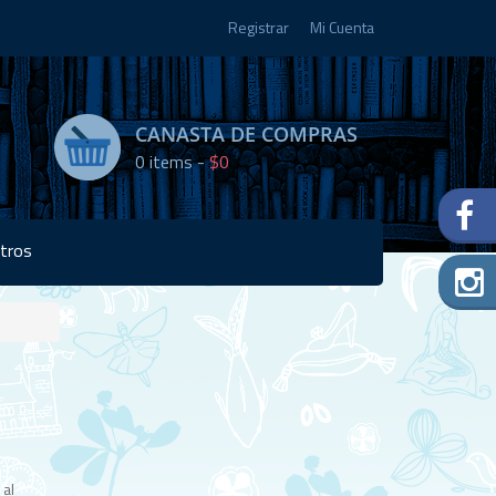
Registrar
Mi Cuenta
CANASTA DE COMPRAS
0
items -
$0
tros
Disponibilidad:
2 en
stock
 al