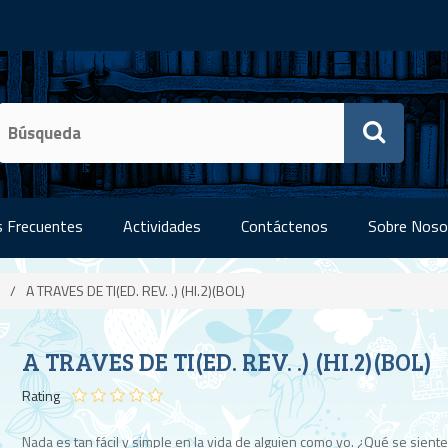
 Frecuentes
Actividades
Contáctenos
Sobre Noso
/
A TRAVES DE TI(ED. REV. .) (HI.2)(BOL)
A TRAVES DE TI(ED. REV. .) (HI.2)(BOL)
Rating
Nada es tan fácil y simple en la vida de alguien como yo. ¿Qué se siente