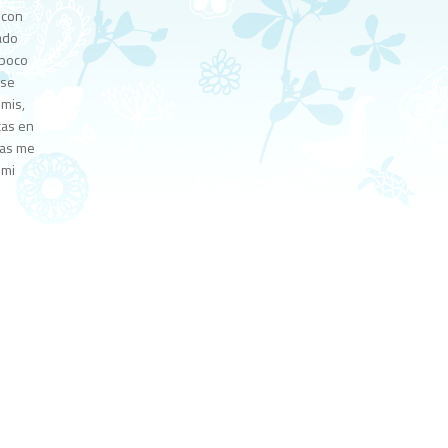
 con
rado
 poco
 se
emis,
cas en
nas me
 mi