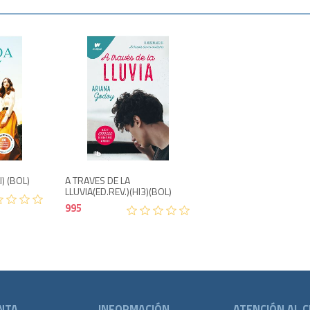
o
300
995
I) (BOL)
A TRAVES DE LA
LLUVIA(ED.REV.)(HI3)(BOL)
995
NTA
INFORMACIÓN
ATENCIÓN AL C