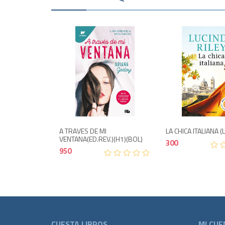
Agotad
950
A TRAVES DE MI
LA CHICA ITALIANA (L
VENTANA(ED.REV.)(H1)(BOL)
300
950
CUESTA LIBROS
MI CUE