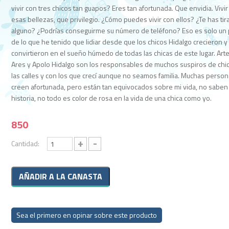
vivir con tres chicos tan guapos? Eres tan afortunada. Que envidia. Vivir
esas bellezas, que privilegio. ¿Cómo puedes vivir con ellos? ¿Te has ti
alguno? ¿Podrías conseguirme su número de teléfono? Eso es solo un
de lo que he tenido que lidiar desde que los chicos Hidalgo crecieron y
convirtieron en el sueño húmedo de todas las chicas de este lugar. Art
Ares y Apolo Hidalgo son los responsables de muchos suspiros de chi
las calles y con los que crecí aunque no seamos familia. Muchas perso
creen afortunada, pero están tan equivocados sobre mi vida, no saben
historia, no todo es color de rosa en la vida de una chica como yo.
850
+
-
Cantidad:
Sea el primero en opinar sobre este producto