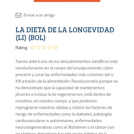
Disponib
LA DIETA DE LA LONGEVIDAD
Agota
(LI) (BOL)
Rating
Tienes ante ti uno de los descubrimientos científicos más
revolucionarios en el campo del envejecimiento: cómo
prevenir y curar las enfermedades más comunes del s.
XXI a través de la alimentación. Revolucionario porque se
ha demostrado que la capacidad de mantenernos
jóvenes e incluso la de regenerarnos, está dentro de
nosotros, en nuestro cuerpo, y que podemos
reprogramar nuestras células y reducir los factores de
riesgo de enfermedades como la diabetes, patologías
cardiovasculares e autoinmunes, enfermedades
neurodegenerativas como el Alzheimer o el cáncer con
un régimen alimentario basado en los hábitos de la