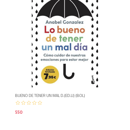
Agotado
500
5
BUENO DE TENER UN MAL D.(ED.LI) (BOL)
COM
550
95