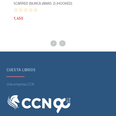
SCARRED (NUNCA JAMAS 2) (HOOKED)
KEE
1,450
1,5
CUESTA LIBROS
Una empresa CCN