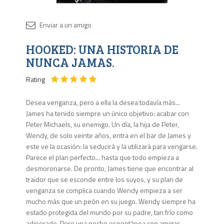
Disponib
HOOKED: UNA HISTORIA DE
4 en
stock
NUNCA JAMAS.
Rating
Desea venganza, pero a ella la desea todavía más...
James ha tenido siempre un único objetivo: acabar con
Peter Michaels, su enemigo. Un día, la hija de Peter,
Wendy, de solo veinte años, entra en el bar de James y
este ve la ocasión: la seducirá y la utilizará para vengarse.
Parece el plan perfecto... hasta que todo empieza a
desmoronarse. De pronto, James tiene que encontrar al
traidor que se esconde entre los suyos, y su plan de
venganza se complica cuando Wendy empieza a ser
mucho más que un peón en su juego. Wendy siempre ha
estado protegida del mundo por su padre, tan frío como
adinerado. Pero una noche espontánea con amigas