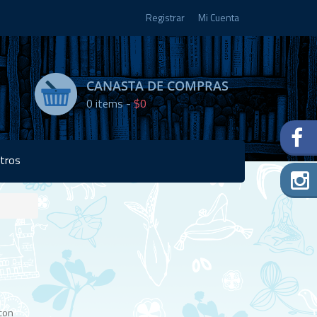
Registrar
Mi Cuenta
CANASTA DE COMPRAS
0
items -
$0
tros
Disponibilidad:
1 en
stock
 con