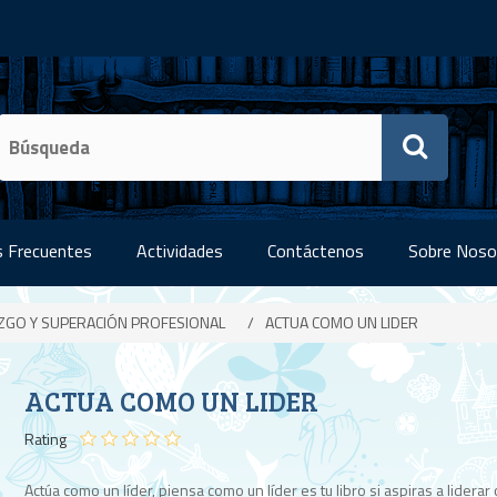
 Frecuentes
Actividades
Contáctenos
Sobre Noso
ZGO Y SUPERACIÓN PROFESIONAL
/
ACTUA COMO UN LIDER
ACTUA COMO UN LIDER
Rating
Actúa como un líder, piensa como un líder es tu libro si aspiras a liderar