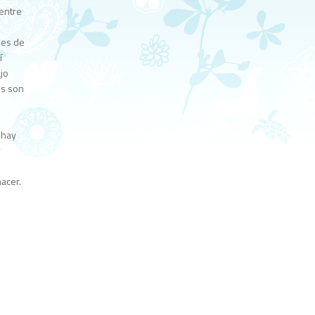
entre
des de
í
jo
os son
 hay
y
n
acer.