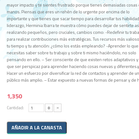
mayor impacto y te sientes frustrado porque tienes demasiadas cosas 
manos. Piensas que eres un rehén de lo urgente por encima de lo
importante y que tienes que sacar tiempo para desarrollar tus habilida
liderazgo, Herminia Ibarra te muestra cómo puedes dejar de sentirte as
realizando pequeños, pero cruciales, cambios como: -Redefinir tu traba
para realizar contribuciones más estratégicas. Tus recursos más valios
tu tiempo y tu atención: ¿cómo los estás empleando? -Aprender lo que
necesitas saber sobre tu trabajo y sobre ti mismo haciéndolo, no solo
pensando en ello. – Ser consciente de que existen retos adaptativos y
que ser perspicaz para aprender haciendo cosas nuevas y diferentes.
Hacer un esfuerzo por diversificar la red de contactos y aprender de u
público más amplio. – Estar expuesto a nuevas formas de pensar y de h
1,350
+
-
Cantidad: