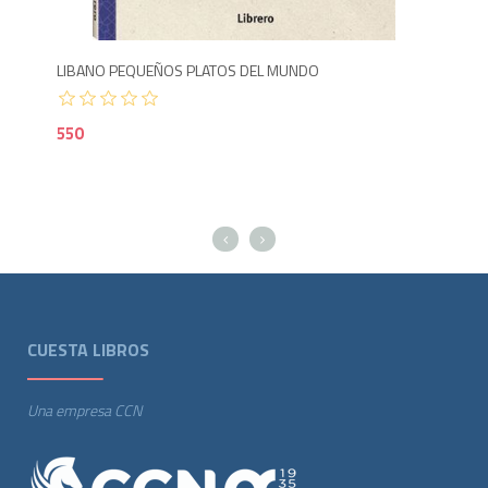
LIBANO PEQUEÑOS PLATOS DEL MUNDO
MA
550
55
CUESTA LIBROS
Una empresa CCN