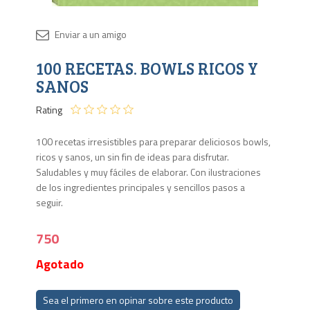
Disponib
100 RECETAS. BOWLS RICOS Y
Agota
SANOS
Rating
100 recetas irresistibles para preparar deliciosos bowls,
ricos y sanos, un sin fin de ideas para disfrutar.
Saludables y muy fáciles de elaborar. Con ilustraciones
de los ingredientes principales y sencillos pasos a
seguir.
750
Agotado
Sea el primero en opinar sobre este producto