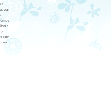
era
ar, con
mi
nocimos
 Ahora
ro
tar que
en un