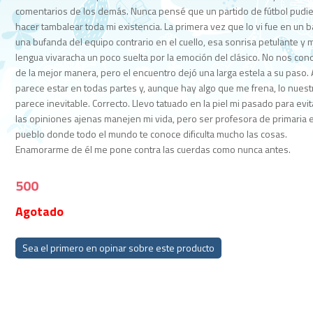
comentarios de los demás. Nunca pensé que un partido de fútbol pudi
hacer tambalear toda mi existencia. La primera vez que lo vi fue en un b
una bufanda del equipo contrario en el cuello, esa sonrisa petulante y 
lengua vivaracha un poco suelta por la emoción del clásico. No nos co
de la mejor manera, pero el encuentro dejó una larga estela a su paso.
parece estar en todas partes y, aunque hay algo que me frena, lo nuest
parece inevitable. Correcto. Llevo tatuado en la piel mi pasado para evi
las opiniones ajenas manejen mi vida, pero ser profesora de primaria 
pueblo donde todo el mundo te conoce dificulta mucho las cosas.
Enamorarme de él me pone contra las cuerdas como nunca antes.
500
Agotado
Sea el primero en opinar sobre este producto