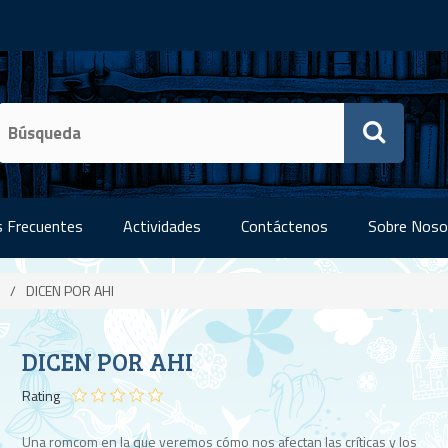
 Frecuentes
Actividades
Contáctenos
Sobre Noso
/
DICEN POR AHI
DICEN POR AHI
Rating
Una romcom en la que veremos cómo nos afectan las críticas y los