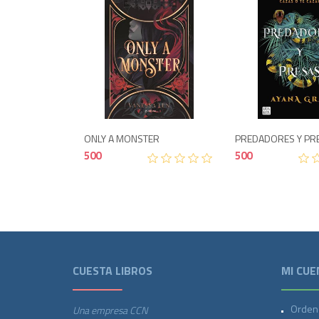
Agotado
Agotad
500
ONLY A MONSTER
PREDADORES Y PR
500
500
CUESTA LIBROS
MI CUE
Orden
Una empresa CCN