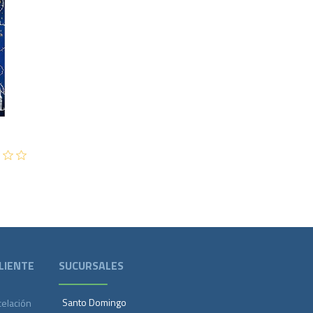
500
LIENTE
SUCURSALES
Santo Domingo
celación