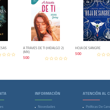
o
Agotado
Agotado
500
500
ESAS
A TRAVES DE TI (HIDALGO 2)
HOJA DE SANGRE
(MX)
500
500
NTA
INFORMACIÓN
ATENCIÓN AL C
es
Novedades
Políticas De Can