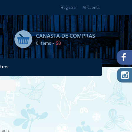
Registrar
Mi Cuenta
CANASTA DE COMPRAS
0
items -
$0
tros
Disponibilidad:
1 en
stock
rar la