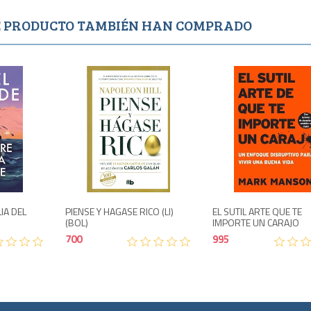
TE PRODUCTO TAMBIÉN HAN COMPRADO
o
Agotado
1,650
700
IA DEL
PIENSE Y HAGASE RICO (LI)
EL SUTIL ARTE QUE TE
(BOL)
IMPORTE UN CARAJO
700
995