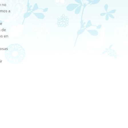
y no
emos a
de
s de
os en
cosas
ir