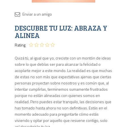
Disponib
DESCUBRE TU LUZ: ABRAZA Y
1 en
stock
ALINEA
Rating
Quizá tú, al igual que yo, creciste con un montón de ideas
sobre lo que debías ser para alcanzar la felicidad o
acoplarte mejor a este mundo. La realidad es que muchas
de estas no son más que expectativas ajenas que ciertas
personas proyectan sobre nosotros y es común que, al
intentar cumplirlas, terminemos sumamente frustrados
porque no están alineadas con quienes somos en
realidad. Pero puedes estar tranquilo, las decisiones que
has tomado hasta ahora no son definitivas. Estás en el
momento adecuado para preguntarte cómo estás
viviendo y optar por aquello que resuene contigo, solo
así descubrirás tu luz.