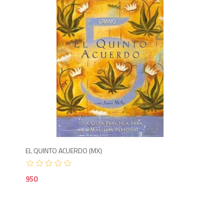
Agotado
9
EL QUINTO ACUERDO (MX)
EL 
950
85