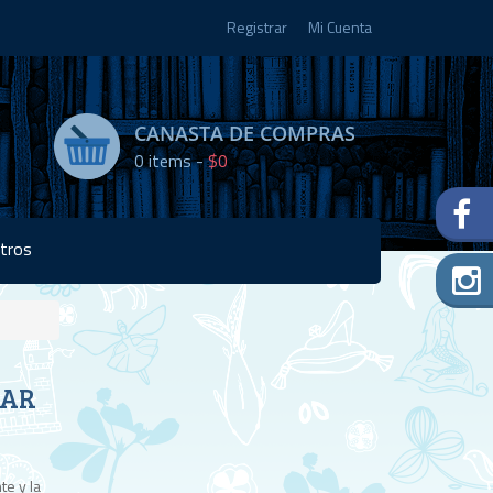
Registrar
Mi Cuenta
CANASTA DE COMPRAS
0
items -
$0
tros
Disponibilidad:
SAR
2 en
stock
te y la