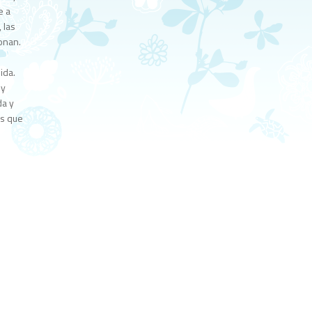
e a
 las
onan.
ida.
 y
da y
os que