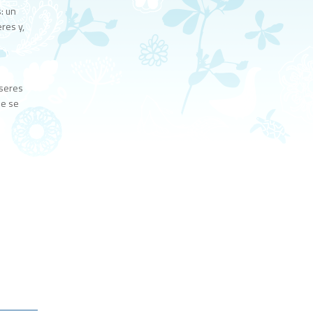
: un
res y,
 seres
ue se