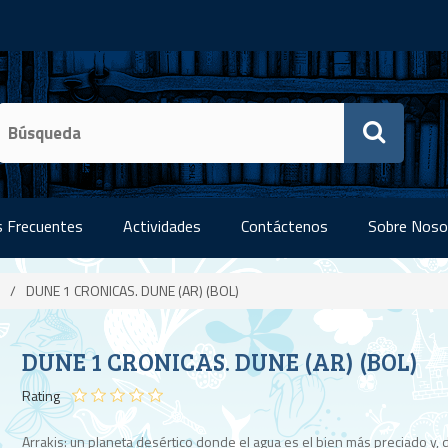
 Frecuentes
Actividades
Contáctenos
Sobre Noso
/
DUNE 1 CRONICAS. DUNE (AR) (BOL)
DUNE 1 CRONICAS. DUNE (AR) (BOL)
Rating
Arrakis: un planeta desértico donde el agua es el bien más preciado y,