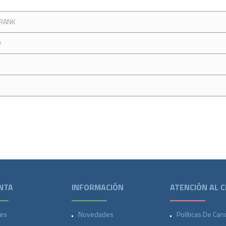
FRANK
O
NTA
INFORMACIÓN
ATENCIÓN AL C
es
Novedades
Políticas De Can