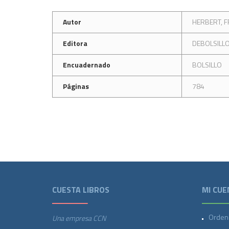
Autor
HERBERT, 
Editora
DEBOLSILL
Encuadernado
BOLSILLO
Páginas
784
CUESTA LIBROS
MI CUE
Orden
Una empresa CCN