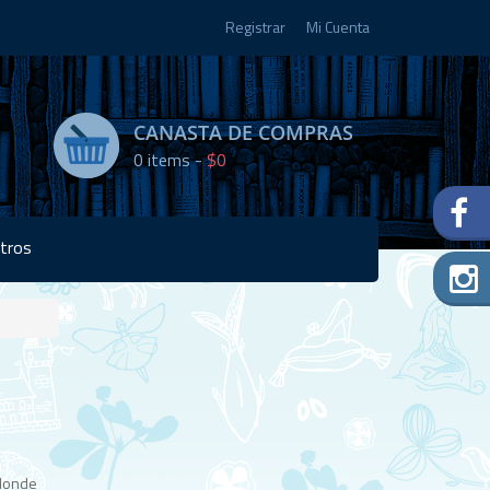
Registrar
Mi Cuenta
CANASTA DE COMPRAS
0
items -
$0
tros
Disponibilidad:
Agotado
 donde