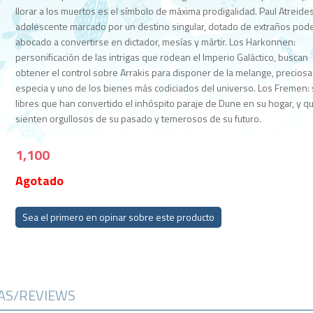
llorar a los muertos es el símbolo de máxima prodigalidad. Paul Atreides
adolescente marcado por un destino singular, dotado de extraños pode
abocado a convertirse en dictador, mesías y mártir. Los Harkonnen:
personificación de las intrigas que rodean el Imperio Galáctico, buscan
obtener el control sobre Arrakis para disponer de la melange, preciosa
especia y uno de los bienes más codiciados del universo. Los Fremen:
libres que han convertido el inhóspito paraje de Dune en su hogar, y q
sienten orgullosos de su pasado y temerosos de su futuro.
1,100
Agotado
Sea el primero en opinar sobre este producto
CAS/REVIEWS