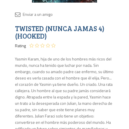
Disponib
TWISTED (NUNCA JAMAS 4)
4 en
stock
(HOOKED)
Rating
Yasmin Karam, hija de uno de los hombres más ricos del
mundo, nunca ha tenido que luchar por nada. Sin
embargo, cuando su amado padre cae enfermo, su último
deseo es verla casada con el hombre que él elija. Pero...
el corazón de Yasmin ya tiene dueño. Un criado. Una rata
callejera. Un hombre al que su padre jamás considerará
digno. Atrapada entre la espada y la pared, Yasmin hace
un trato a la desesperada con Julian, la mano derecha de
su padre, sin saber que este tiene planes muy
diferentes. Julian Faraci solo tiene un objetivo:
convertirse en el hombre más poderoso del mundo. Ha
edificado un futuro sobre cimientos de magulladuras y