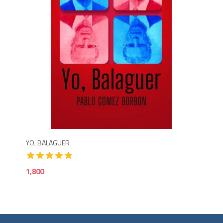
1,8
YO, BALAGUER
1,800