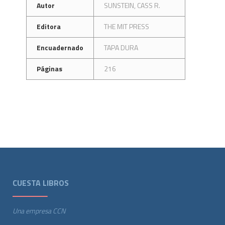
Autor
SUNSTEIN, CASS R.
Editora
THE MIT PRESS
Encuadernado
TAPA DURA
Páginas
216
CUESTA LIBROS
Una empresa CCN