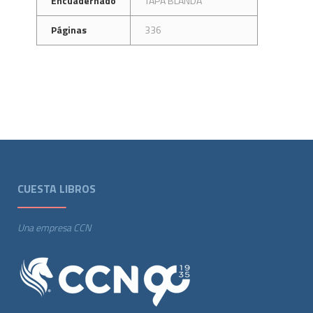
Encuadernado
TAPA BLANDA
Páginas
336
CUESTA LIBROS
Una empresa CCN