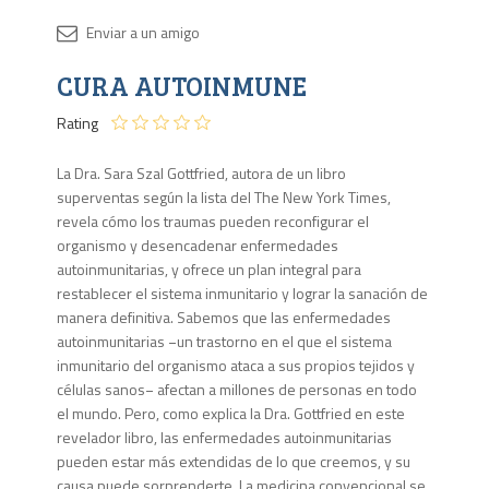
Disponib
CURA AUTOINMUNE
1 en
stock
Rating
La Dra. Sara Szal Gottfried, autora de un libro
superventas según la lista del The New York Times,
revela cómo los traumas pueden reconfigurar el
organismo y desencadenar enfermedades
autoinmunitarias, y ofrece un plan integral para
restablecer el sistema inmunitario y lograr la sanación de
manera definitiva. Sabemos que las enfermedades
autoinmunitarias −un trastorno en el que el sistema
inmunitario del organismo ataca a sus propios tejidos y
células sanos− afectan a millones de personas en todo
el mundo. Pero, como explica la Dra. Gottfried en este
revelador libro, las enfermedades autoinmunitarias
pueden estar más extendidas de lo que creemos, y su
causa puede sorprenderte. La medicina convencional se