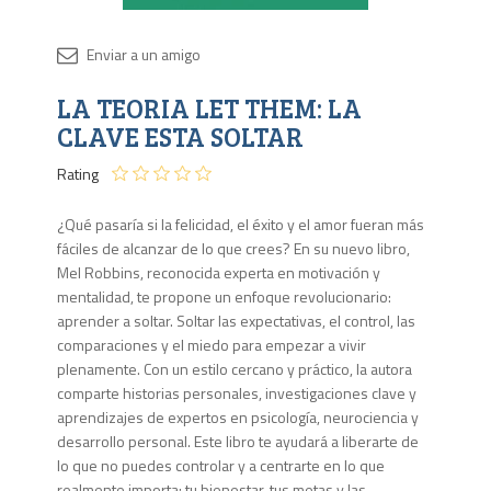
Disponib
LA TEORIA LET THEM: LA
Agota
CLAVE ESTA SOLTAR
Rating
¿Qué pasaría si la felicidad, el éxito y el amor fueran más
fáciles de alcanzar de lo que crees? En su nuevo libro,
Mel Robbins, reconocida experta en motivación y
mentalidad, te propone un enfoque revolucionario:
aprender a soltar. Soltar las expectativas, el control, las
comparaciones y el miedo para empezar a vivir
plenamente. Con un estilo cercano y práctico, la autora
comparte historias personales, investigaciones clave y
aprendizajes de expertos en psicología, neurociencia y
desarrollo personal. Este libro te ayudará a liberarte de
lo que no puedes controlar y a centrarte en lo que
realmente importa: tu bienestar, tus metas y las