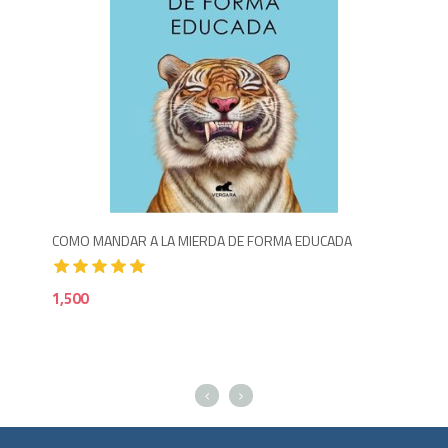
Agotado
1,850
1,5
COMO MANDAR A LA MIERDA DE FORMA EDUCADA
EST
1,500
1,3