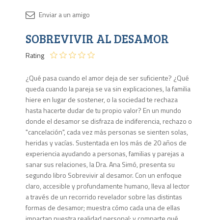
Disponib
SOBREVIVIR AL DESAMOR
20
en
Rating
stock
¿Qué pasa cuando el amor deja de ser suficiente? ¿Qué
queda cuando la pareja se va sin explicaciones, la familia
hiere en lugar de sostener, o la sociedad te rechaza
hasta hacerte dudar de tu propio valor? En un mundo
donde el desamor se disfraza de indiferencia, rechazo o
"cancelación", cada vez más personas se sienten solas,
heridas y vacías. Sustentada en los más de 20 años de
experiencia ayudando a personas, familias y parejas a
sanar sus relaciones, la Dra. Ana Simó, presenta su
segundo libro Sobrevivir al desamor. Con un enfoque
claro, accesible y profundamente humano, lleva al lector
a través de un recorrido revelador sobre las distintas
formas de desamor; muestra cómo cada una de ellas
impactan nuestra realidad personal; y comparte qué