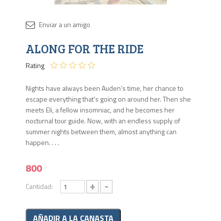
Disponib
ALONG FOR THE RIDE
2 en
stock
Rating
Nights have always been Auden’s time, her chance to
escape everything that’s going on around her. Then she
meets Eli, a fellow insomniac, and he becomes her
nocturnal tour guide. Now, with an endless supply of
summer nights between them, almost anything can
happen. . . .
800
+
-
Cantidad: