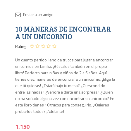
Disponib
10 MANERAS DE ENCONTRAR
2 en
stock
A UN UNICORNIO
Rating
Un cuento pertido lleno de trucos para jugar a encontrar
unicornios en familia. ¡Búscalos también en el propio
libro! Perfecto para niñas y niños de 2 a 6 años. Aquí
tienes diez maneras de encontrar a un unicornio. ¡Elige la
que tú quieras! ¿Estará bajo tu mesa? ¿O escondido
entre las hadas? ¿Vendrá a darte una sorpresa? ¿Quién
no ha soñado alguna vez con encontrar un unicornio? En
este libro tienes 10 trucos para conseguirlo. ¿Quieres
probarlos todos? ¡Adelante!
1,150