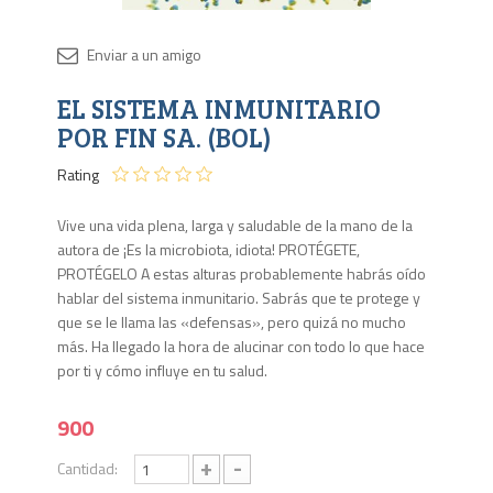
Disponib
EL SISTEMA INMUNITARIO
2 en
stock
POR FIN SA. (BOL)
Rating
Vive una vida plena, larga y saludable de la mano de la
autora de ¡Es la microbiota, idiota! PROTÉGETE,
PROTÉGELO A estas alturas probablemente habrás oído
hablar del sistema inmunitario. Sabrás que te protege y
que se le llama las «defensas», pero quizá no mucho
más. Ha llegado la hora de alucinar con todo lo que hace
por ti y cómo influye en tu salud.
900
+
-
Cantidad: